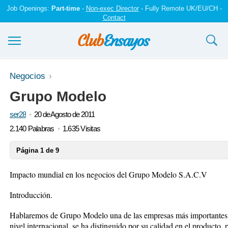
Job Openings:
Part-time
-
Non-exec Director
- Fully Remote UK/EU/CH -
Contact
Ensayos y trabajos
Negocios
Grupo Modelo
Registrarse
ser28
20 de Agosto de 2011
Iniciar sesión
2.140 Palabras
1.635 Visitas
Contáctenos
Página 1 de 9
Impacto mundial en los negocios del Grupo Modelo S.A.C.V
Introducción.
Hablaremos de Grupo Modelo una de las empresas más importantes
nivel internacional, se ha distinguido por su calidad en el producto