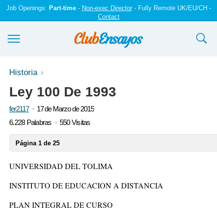
Job Openings:
Part-time
-
Non-exec Director
- Fully Remote UK/EU/CH -
Contact
Ensayos y trabajos
Historia
Ley 100 De 1993
Registrarse
fer2117
17 de Marzo de 2015
Iniciar sesión
6.228 Palabras
550 Visitas
Contáctenos
Página 1 de 25
UNIVERSIDAD DEL TOLIMA
INSTITUTO DE EDUCACION A DISTANCIA
PLAN INTEGRAL DE CURSO