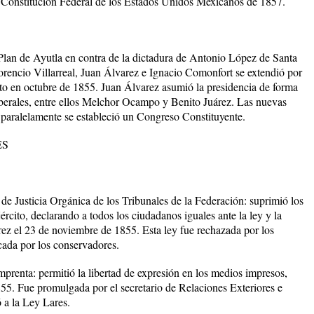
 Constitución Federal de los Estados Unidos Mexicanos de 1857.
Plan de Ayutla en contra de la dictadura de Antonio López de Santa
rencio Villarreal, Juan Álvarez e Ignacio Comonfort se extendió por
xito en octubre de 1855. Juan Álvarez asumió la presidencia de forma
liberales, entre ellos Melchor Ocampo y Benito Juárez. Las nuevas
 paralelamente se estableció un Congreso Constituyente.
ES
e Justicia Orgánica de los Tribunales de la Federación: suprimió los
jército, declarando a todos los ciudadanos iguales ante la ley y la
ez el 23 de noviembre de 1855. Esta ley fue rechazada por los
cada por los conservadores.
prenta: permitió la libertad de expresión en los medios impresos,
855. Fue promulgada por el secretario de Relaciones Exteriores e
 a la Ley Lares.