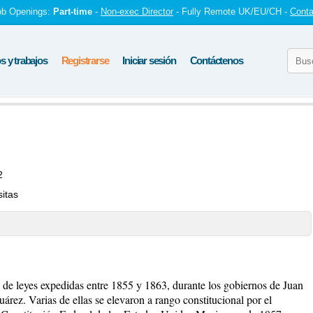
ob Openings:
Part-time
-
Non-exec Director
- Fully Remote UK/EU/CH -
Conta
 y trabajos
Registrarse
Iniciar sesión
Contáctenos
2
sitas
de leyes expedidas entre 1855 y 1863, durante los gobiernos de Juan
rez. Varias de ellas se elevaron a rango constitucional por el