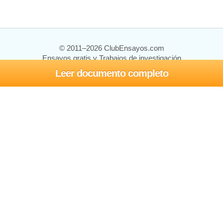
© 2011–2026 ClubEnsayos.com
Ensayos gratis y Trabajos de investigación
Leer documento completo
Ensayos y trabajos
Registrarse
Iniciar sesión
Ayuda
Contáctenos
Mapa del sitio
Política de privacidad
Términos de servicio