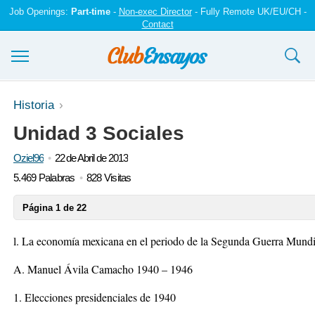
Job Openings:
Part-time
-
Non-exec Director
- Fully Remote UK/EU/CH -
Contact
Ensayos y trabajos
Historia
Unidad 3 Sociales
Registrarse
Oziel96
22 de Abril de 2013
Iniciar sesión
5.469 Palabras
828 Visitas
Contáctenos
Página 1 de 22
l. La economía mexicana en el periodo de la Segunda Guerra Mundi
A. Manuel Ávila Camacho 1940 – 1946
1. Elecciones presidenciales de 1940