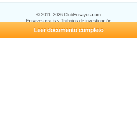
© 2011–2026 ClubEnsayos.com
Ensayos gratis y Trabajos de investigación
Leer documento completo
Ensayos y trabajos
Registrarse
Iniciar sesión
Ayuda
Contáctenos
Mapa del sitio
Política de privacidad
Términos de servicio