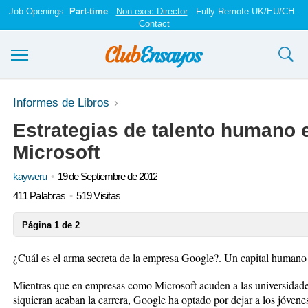
Job Openings:
Part-time
-
Non-exec Director
- Fully Remote UK/EU/CH -
Contact
Ensayos y trabajos
Informes de Libros
Estrategias de talento humano 
Registrarse
Microsoft
Iniciar sesión
kayweru
19 de Septiembre de 2012
Contáctenos
411 Palabras
519 Visitas
Página 1 de 2
¿Cuál es el arma secreta de la empresa Google?. Un capital humano
Mientras que en empresas como Microsoft acuden a las universidades
siquieran acaban la carrera, Google ha optado por dejar a los jóvenes