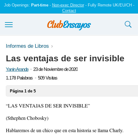
Job Openings:
Part-time
-
Non-exec Director
- Fully Remote UK/EU/CH -
Contact
Ensayos y trabajos
Informes de Libros
Las ventajas de ser invisible
Registrarse
Yanin Aranda
23 de Noviembre de 2020
Iniciar sesión
1.178 Palabras
509 Visitas
Contáctenos
Página 1 de 5
“LAS VENTAJAS DE SER INVISIBLE”
(Sthephen Chobosky)
Hablaremos de un chico que en esta historia se llama Charly.