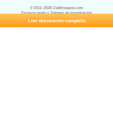
© 2011–2026 ClubEnsayos.com
Ensayos gratis y Trabajos de investigación
Leer documento completo
Ensayos y trabajos
Registrarse
Iniciar sesión
Ayuda
Contáctenos
Mapa del sitio
Política de privacidad
Términos de servicio