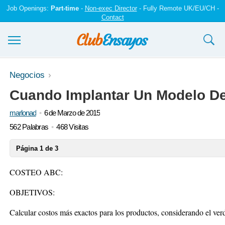
Job Openings:
Part-time
-
Non-exec Director
- Fully Remote UK/EU/CH -
Contact
Ensayos y trabajos
Negocios
Cuando Implantar Un Modelo D
Registrarse
marlonad
6 de Marzo de 2015
Iniciar sesión
562 Palabras
468 Visitas
Contáctenos
Página 1 de 3
COSTEO ABC:
OBJETIVOS:
Calcular costos más exactos para los productos, considerando el ve