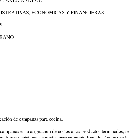
ISTRATIVAS, ECONÓMICAS Y FINANCIERAS
S
RRANO
icación de campanas para cocina.
ar campanas es la asignación de costos a los productos terminados, se
ara tomar decisiones acertadas para su precio final, basándose en la