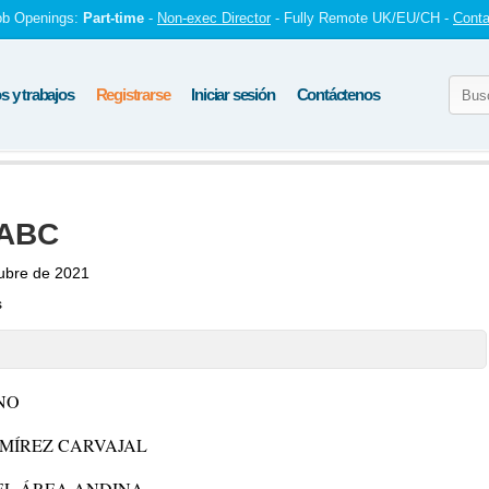
ob Openings:
Part-time
-
Non-exec Director
- Fully Remote UK/EU/CH -
Conta
 y trabajos
Registrarse
Iniciar sesión
Contáctenos
 ABC
ubre de 2021
s
NO
AMÍREZ CARVAJAL
EL ÁREA ANDINA.