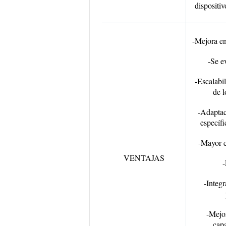
dispositiv
-Mejora en
-Se e
-Escalabi
de l
-Adaptac
específi
-Mayor c
VENTAJAS
-
-Integr
-Mejor
capa