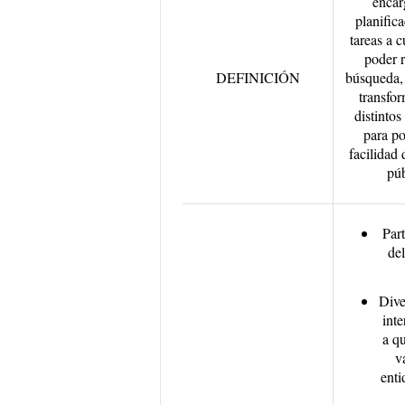
encar
planifica
tareas a c
poder r
DEFINICIÓN
búsqueda,
transfo
distintos
para po
facilidad 
púb
Part
de
Dive
inte
a qu
v
enti