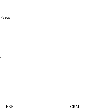
ckson
o
ERP
CRM