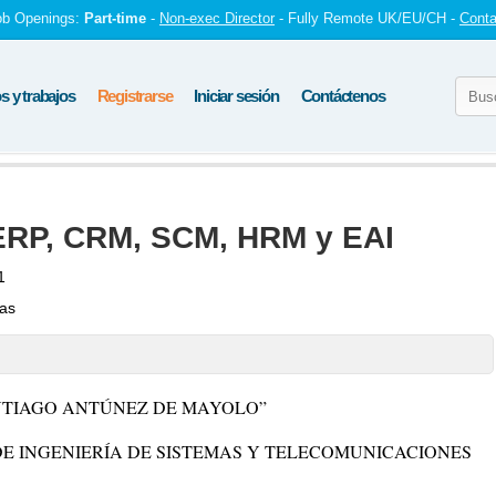
ob Openings:
Part-time
-
Non-exec Director
- Fully Remote UK/EU/CH -
Conta
 y trabajos
Registrarse
Iniciar sesión
Contáctenos
 ERP, CRM, SCM, HRM y EAI
1
tas
NTIAGO ANTÚNEZ DE MAYOLO”
 INGENIERÍA DE SISTEMAS Y TELECOMUNICACIONES