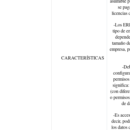
asumible p
se pag
licencias 
-Los ERP
tipo de e
depende
tamaño de
empresa, p
CARACTERÍSTICAS
-De
configura
permisos 
significa
(con difer
o permisos
de d
-Es acces
decir, pod
los datos 