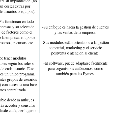
ara su implantación (no
an costes extras por
de usuarios o equipos).
-s funcionan en todo
mpresas y su selección
-Su enfoque es hacia la gestión de clientes
 de factores como el
y las ventas de la empresa.
 la empresa, el tipo de
-Sus módulos están orientados a la gestión
rocesos, recursos, etc…
comercial, marketing y el servicio
postventa o atención al cliente.
be tener módulos
-El software, puede adaptarse fácilmente
bles según los roles o
para organismos autónomos, como
de cada usuario. Esto
también para las Pymes.
: es un único programa
entes grupos de usuarios
) con acceso a una base
atos centralizada.
ible desde la nube, es
rás acceder y consultar
desde cualquier lugar o