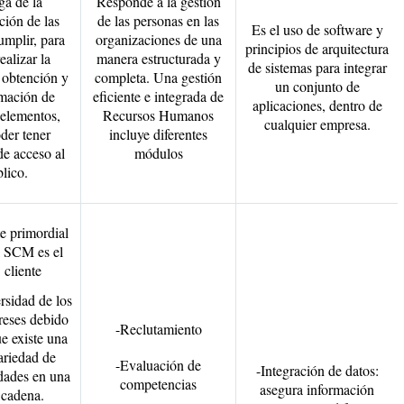
ga de la
Responde a la gestión
ción de las
de las personas en las
Es el uso de software y
umplir, para
organizaciones de una
principios de arquitectura
ealizar la
manera estructurada y
de sistemas para integrar
 obtención y
completa. Una gestión
un conjunto de
rmación de
eficiente e integrada de
aplicaciones, dentro de
 elementos,
Recursos Humanos
cualquier empresa.
der tener
incluye diferentes
de acceso al
módulos
lico.
e primordial
l SCM es el
cliente
rsidad de los
reses debido
-Reclutamiento
e existe una
ariedad de
-Evaluación de
-Integración de datos:
dades en una
competencias
asegura información
cadena.