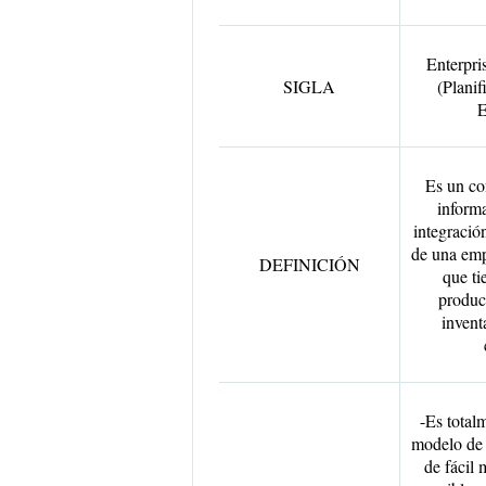
Enterpri
SIGLA
(Planif
E
Es un co
informa
integració
de una emp
DEFINICIÓN
que ti
producc
inventa
-Es total
modelo de 
de fácil