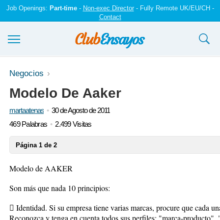
Job Openings:
Part-time
-
Non-exec Director
- Fully Remote UK/EU/CH -
Contact
Ensayos y trabajos
Negocios
Modelo De Aaker
Registrarse
martaatenas
30 de Agosto de 2011
Iniciar sesión
469 Palabras
2.499 Visitas
Contáctenos
Página 1 de 2
Modelo de AAKER
Son más que nada 10 principios:
 Identidad. Si su empresa tiene varias marcas, procure que cada una
Reconozca y tenga en cuenta todos sus perfiles: "marca-producto",