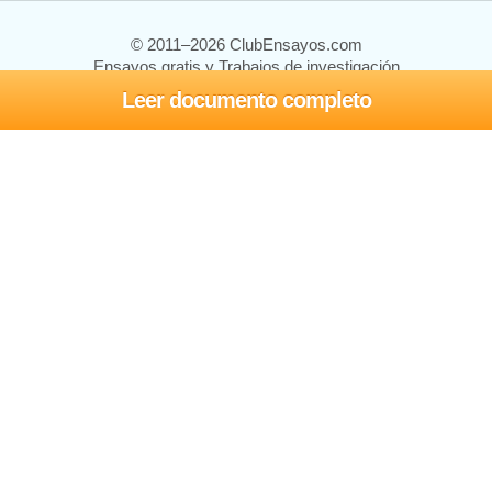
© 2011–2026 ClubEnsayos.com
Ensayos gratis y Trabajos de investigación
Leer documento completo
Ensayos y trabajos
Registrarse
Iniciar sesión
Ayuda
Contáctenos
Mapa del sitio
Política de privacidad
Términos de servicio