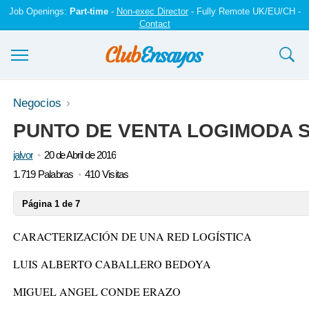
Job Openings:
Part-time
-
Non-exec Director
- Fully Remote UK/EU/CH -
Contact
Ensayos y trabajos
Negocios
PUNTO DE VENTA LOGIMODA S
Registrarse
jalvor
20 de Abril de 2016
Iniciar sesión
1.719 Palabras
410 Visitas
Contáctenos
Página 1 de 7
CARACTERIZACIÓN DE UNA RED LOGÍSTICA
LUIS ALBERTO CABALLERO BEDOYA
MIGUEL ANGEL CONDE ERAZO