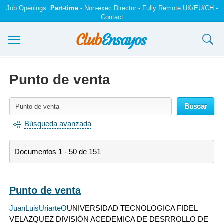
Job Openings:
Part-time
-
Non-exec Director
- Fully Remote UK/EU/CH -
Contact
Ensayos y trabajos
Punto de venta
Registrarse
Buscar
Iniciar sesión
Búsqueda avanzada
Contáctenos
Documentos 1 - 50 de 151
Punto de venta
JuanLuisUriarteO
UNIVERSIDAD TECNOLOGICA FIDEL
VELAZQUEZ DIVISIÓN ACEDEMICA DE DESRROLLO DE