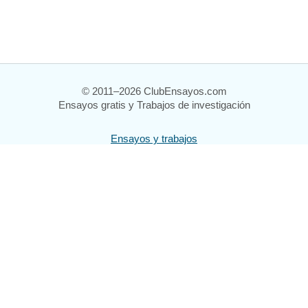
© 2011–2026 ClubEnsayos.com
Ensayos gratis y Trabajos de investigación
Ensayos y trabajos
Registrarse
Iniciar sesión
Ayuda
Contáctenos
Mapa del sitio
Política de privacidad