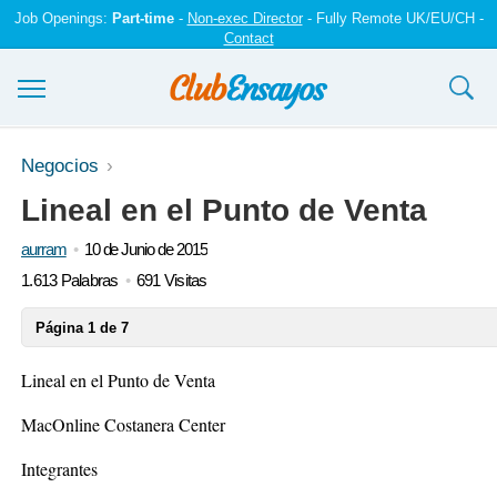
Job Openings:
Part-time
-
Non-exec Director
- Fully Remote UK/EU/CH -
Contact
Ensayos y trabajos
Negocios
Lineal en el Punto de Venta
Registrarse
aurram
10 de Junio de 2015
Iniciar sesión
1.613 Palabras
691 Visitas
Contáctenos
Página 1 de 7
Lineal en el Punto de Venta
MacOnline Costanera Center
Integrantes