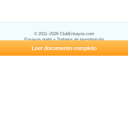
© 2011–2026 ClubEnsayos.com
Ensayos gratis y Trabajos de investigación
Leer documento completo
Ensayos y trabajos
Registrarse
Iniciar sesión
Ayuda
Contáctenos
Mapa del sitio
Política de privacidad