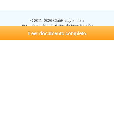
© 2011–2026 ClubEnsayos.com
Ensayos gratis y Trabajos de investigación
Leer documento completo
Ensayos y trabajos
Registrarse
Iniciar sesión
Ayuda
Contáctenos
Mapa del sitio
Política de privacidad
Términos de servicio