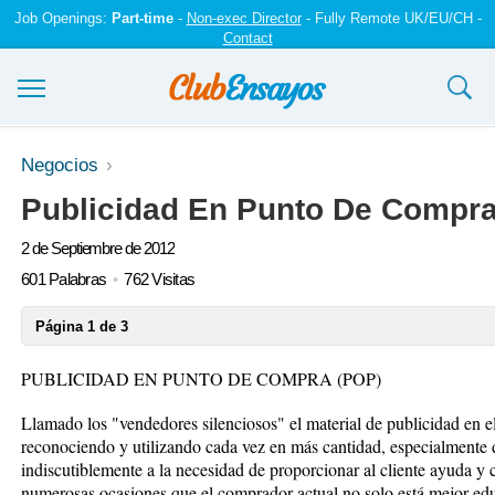
Job Openings:
Part-time
-
Non-exec Director
- Fully Remote UK/EU/CH -
Contact
Ensayos y trabajos
Negocios
Publicidad En Punto De Compr
Registrarse
2 de Septiembre de 2012
Iniciar sesión
601 Palabras
762 Visitas
Contáctenos
Página 1 de 3
PUBLICIDAD EN PUNTO DE COMPRA (POP)
Llamado los "vendedores silenciosos" el material de publicidad en e
reconociendo y utilizando cada vez en más cantidad, especialmente 
indiscutiblemente a la necesidad de proporcionar al cliente ayuda y 
numerosas ocasiones que el comprador actual no solo está mejor ed