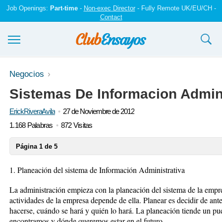
Job Openings:
Part-time
-
Non-exec Director
- Fully Remote UK/EU/CH -
Contact
Ensayos y trabajos
Negocios
Sistemas De Informacion Admini
Registrarse
ErickRiveraAvila
27 de Noviembre de 2012
Iniciar sesión
1.168 Palabras
872 Visitas
Contáctenos
Página 1 de 5
1. Planeación del sistema de Información Administrativa
La administración empieza con la planeación del sistema de la empre
actividades de la empresa depende de ella. Planear es decidir de a
hacerse, cuándo se hará y quién lo hará. La planeación tiende un pu
encontramos y dónde queremos estar en el futuro.