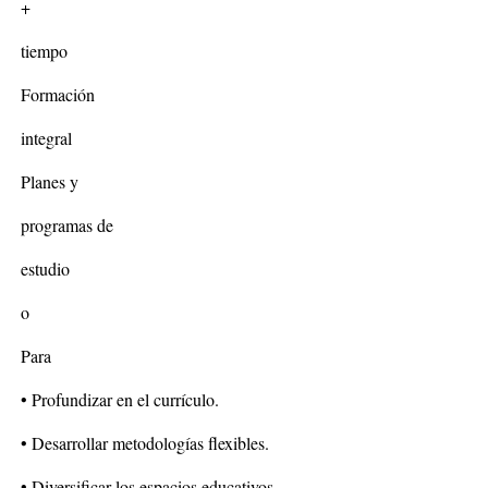
+
tiempo
Formación
integral
Planes y
programas de
estudio
o
Para
• Profundizar en el currículo.
• Desarrollar metodologías flexibles.
• Diversificar los espacios educativos.