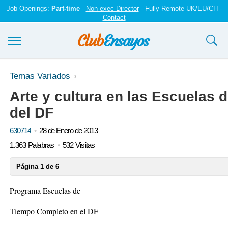
Job Openings:
Part-time
-
Non-exec Director
- Fully Remote UK/EU/CH -
Contact
Ensayos y trabajos
Temas Variados
Arte y cultura en las Escuelas
Registrarse
del DF
Iniciar sesión
630714
28 de Enero de 2013
Contáctenos
1.363 Palabras
532 Visitas
Página 1 de 6
Programa Escuelas de
Tiempo Completo en el DF