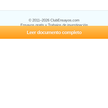
© 2011–2026 ClubEnsayos.com
Ensayos gratis y Trabajos de investigación
Leer documento completo
Ensayos y trabajos
Registrarse
Iniciar sesión
Ayuda
Contáctenos
Mapa del sitio
Política de privacidad
Términos de servicio