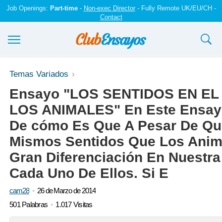
Job Openings:
Part-time
-
Non-exec Director
- Fully Remote UK/EU/CH -
Contact
Ensayos y trabajos
Temas Variados
Ensayo "LOS SENTIDOS EN EL
Registrarse
LOS ANIMALES" En Este Ensay
Iniciar sesión
De cómo Es Que A Pesar De Q
Contáctenos
Mismos Sentidos Que Los Anim
Gran Diferenciación En Nuestra
Cada Uno De Ellos. Si E
cam28
26 de Marzo de 2014
501 Palabras
1.017 Visitas