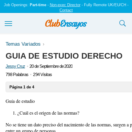
Job Openings:
Part-time
-
Non-exec Director
- Fully Remote UK/EU/CH -
Contact
Ensayos y trabajos
Temas Variados
GUIA DE ESTUDIO DERECHO
Registrarse
Jessy Cruz
20 de Septiembre de 2020
Iniciar sesión
798 Palabras
294 Visitas
Contáctenos
Página 1 de 4
Guía de estudio
¿Cuál es el origen de las normas?
No se tiene un dato preciso del nacimiento de las normas, surgen a p
entre un grupo de personas.