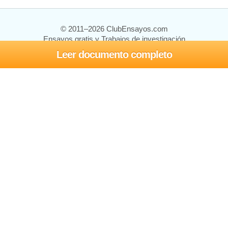
© 2011–2026 ClubEnsayos.com
Ensayos gratis y Trabajos de investigación
Leer documento completo
Ensayos y trabajos
Registrarse
Iniciar sesión
Ayuda
Contáctenos
Mapa del sitio
Política de privacidad
Términos de servicio