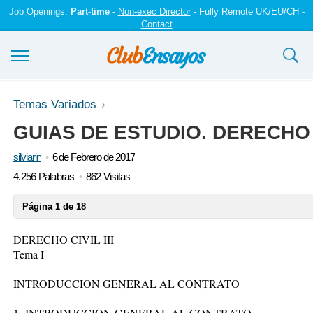
Job Openings:
Part-time
-
Non-exec Director
- Fully Remote UK/EU/CH -
Contact
Ensayos y trabajos
Temas Variados
GUIAS DE ESTUDIO. DERECHO CI
Registrarse
silviarin
6 de Febrero de 2017
Iniciar sesión
4.256 Palabras
862 Visitas
Contáctenos
Página 1 de 18
DERECHO CIVIL III
Tema I
INTRODUCCION GENERAL AL CONTRATO
1.-INTRODUCCION GENERAL AL CONTRATO