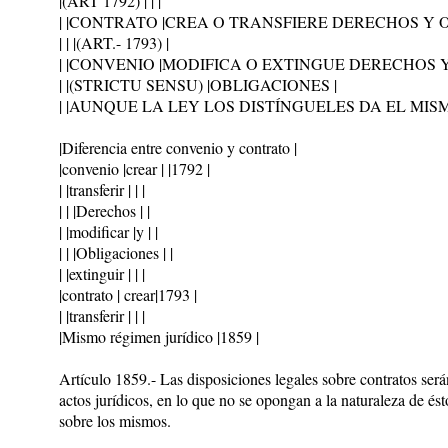
|(ART 1792) | | |
| |CONTRATO |CREA O TRANSFIERE DERECHOS Y 
| | |(ART.- 1793) |
| |CONVENIO |MODIFICA O EXTINGUE DERECHOS Y
| |(STRICTU SENSU) |OBLIGACIONES |
| |AUNQUE LA LEY LOS DISTÍNGUELES DA EL MISMO
|Diferencia entre convenio y contrato |
|convenio |crear | |1792 |
| |transferir | | |
| | |Derechos | |
| |modificar |y | |
| | |Obligaciones | |
| |extinguir | | |
|contrato | crear|1793 |
| |transferir | | |
|Mismo régimen jurídico |1859 |
Artículo 1859.- Las disposiciones legales sobre contratos será
actos jurídicos, en lo que no se opongan a la naturaleza de ést
sobre los mismos.