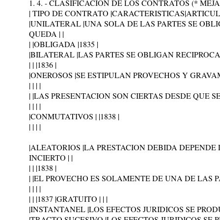
1. 4. - CLASIFICACIÓN DE LOS CONTRATOS (* MÉJ
| TIPO DE CONTRATO |CARACTERISTICAS|ARTICUL
|UNILATERAL |UNA SOLA DE LAS PARTES SE OBLI
QUEDA | |
| |OBLIGADA |1835 |
|BILATERAL |LAS PARTES SE OBLIGAN RECIPROCAM
| | |1836 |
|ONEROSOS |SE ESTIPULAN PROVECHOS Y GRAVAME
| | | |
| |LAS PRESENTACION SON CIERTAS DESDE QUE SE
| | | |
|CONMUTATIVOS | |1838 |
| | | |
|ALEATORIOS |LA PRESTACION DEBIDA DEPENDE
INCIERTO | |
| | |1838 |
| |EL PROVECHO ES SOLAMENTE DE UNA DE LAS PA
| | | |
| | |1837 |GRATUITO | | |
|INSTANTANEL |LOS EFECTOS JURIDICOS SE PRODU
|TRACTO SUCESIVO |LOS EFECTOS JURIDICOS SE P