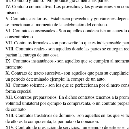
III. Contrato gratuito.- No produce gravamen a las partes.
IV. Contrato conmutativo.-Los provechos y los gravámenes son conoc
mismo.
V. Contratos aleatorios.- Establecen provechos y gravámenes depen
se mencionan al momento de la celebración del contrato.
VI. Contratos consensuales.- Son aquellos donde existe un acuerdo d
consentimiento.
VII. Contratos formales.- son por escrito lo que es indispensable par
VIII. Contratos reales.- son aquellos donde las partes se entregan re
pactan la entrega de una cosa.
IX. Contratos instantáneos.- son aquellos que se cumplen al moment
momento.
X. Contrato de tracto sucesivo.- son aquellos que para su cumplimien
un período determinado ejemplo: la compra de un auto.
XI. Contrato solemne.- son los que se perfeccionan por el mero con
forma especial.
XII. Contratos preparatorios. En dichos contratos tenemos a la prome
voluntad unilateral por ejemplo la compraventa, o un contrato prepa
de contrato
XIII. Contratos traslativos de dominio.- son aquellos en los que se t
de ello es la compraventa, la permuta o la donación.
XIV. Contrato de prestación de servicios.- un ejemplo de este es el c