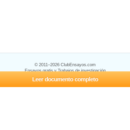
© 2011–2026 ClubEnsayos.com
Ensayos gratis y Trabajos de investigación
Leer documento completo
Ensayos y trabajos
Registrarse
Iniciar sesión
Ayuda
Contáctenos