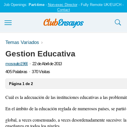
Job Openings:
Part-time
-
Non-exec Director
- Fully Remote UK/EU/CH -
Contact
Ensayos y trabajos
Temas Variados
Gestion Educativa
Registrarse
mosquito1966
22 de Abril de 2013
Iniciar sesión
405 Palabras
370 Visitas
Contáctenos
Página 1 de 2
Cuál es la adecuación de las instituciones educativas a las problemá
En el ámbito de la educación reglada de numerosos países, se parti
global, a veces consensuado, a veces desordenadamente sucesivo: la 
enseñanza en todos los niveles.