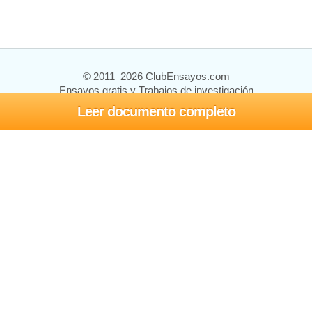
© 2011–2026 ClubEnsayos.com
Ensayos gratis y Trabajos de investigación
Leer documento completo
Ensayos y trabajos
Registrarse
Iniciar sesión
Ayuda
Contáctenos
Mapa del sitio
Política de privacidad
Términos de servicio