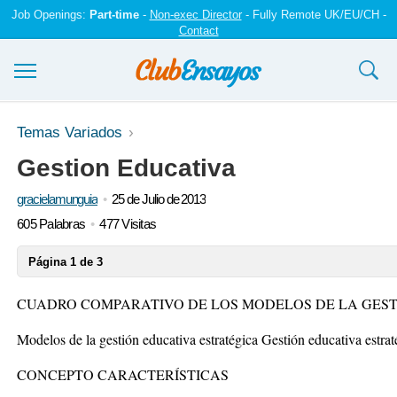
Job Openings:
Part-time
-
Non-exec Director
- Fully Remote UK/EU/CH -
Contact
Ensayos y trabajos
Temas Variados
Gestion Educativa
Registrarse
gracielamunguia
25 de Julio de 2013
Iniciar sesión
605 Palabras
477 Visitas
Contáctenos
Página 1 de 3
CUADRO COMPARATIVO DE LOS MODELOS DE LA GES
Modelos de la gestión educativa estratégica Gestión educativa estrat
CONCEPTO CARACTERÍSTICAS