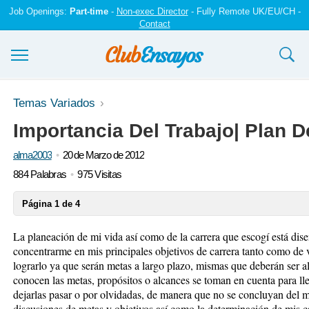
Job Openings:
Part-time
-
Non-exec Director
- Fully Remote UK/EU/CH -
Contact
Ensayos y trabajos
Temas Variados
Importancia Del Trabajo| Plan D
Registrarse
alma2003
20 de Marzo de 2012
Iniciar sesión
884 Palabras
975 Visitas
Contáctenos
Página 1 de 4
La planeación de mi vida así como de la carrera que escogí está dis
concentrarme en mis principales objetivos de carrera tanto como d
lograrlo ya que serán metas a largo plazo, mismas que deberán ser 
conocen las metas, propósitos o alcances se toman en cuenta para lle
dejarlas pasar o por olvidadas, de manera que no se concluyan del 
discusiones de metas y objetivos así como la determinación de mis c