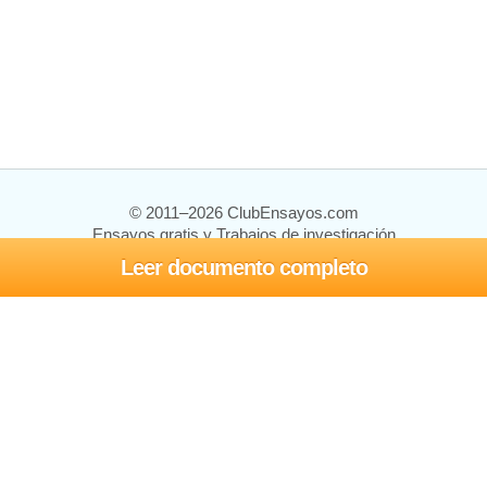
© 2011–2026 ClubEnsayos.com
Ensayos gratis y Trabajos de investigación
Leer documento completo
Ensayos y trabajos
Registrarse
Iniciar sesión
Ayuda
Contáctenos