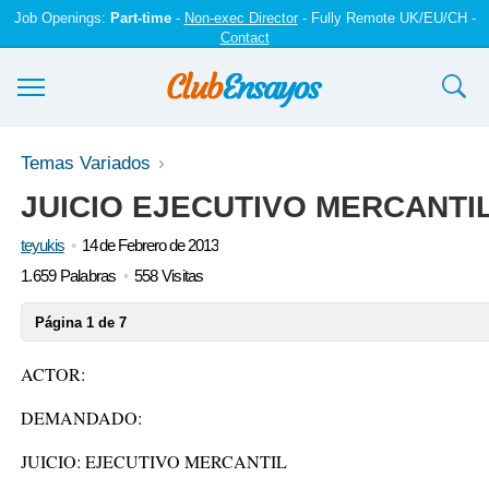
Job Openings:
Part-time
-
Non-exec Director
- Fully Remote UK/EU/CH -
Contact
Ensayos y trabajos
Temas Variados
JUICIO EJECUTIVO MERCANTI
Registrarse
teyukis
14 de Febrero de 2013
Iniciar sesión
1.659 Palabras
558 Visitas
Contáctenos
Página 1 de 7
ACTOR:
DEMANDADO:
JUICIO: EJECUTIVO MERCANTIL