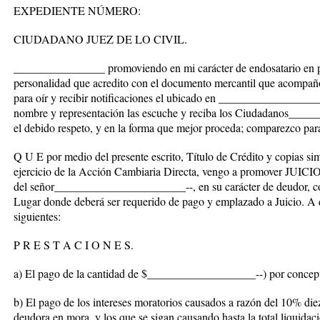
EXPEDIENTE NÚMERO:
CIUDADANO JUEZ DE LO CIVIL.
________________ promoviendo en mi carácter de endosatario en 
personalidad que acredito con el documento mercantil que acompaño
para oír y recibir notificaciones el ubicado en _________________
nombre y representación las escuche y reciba los Ciudadanos___
el debido respeto, y en la forma que mejor proceda; comparezco par
Q U E por medio del presente escrito, Título de Crédito y copias si
ejercicio de la Acción Cambiaria Directa, vengo a promover J
del señor_______________________--, en su carácter de deudor, 
Lugar donde deberá ser requerido de pago y emplazado a Juicio. A q
siguientes:
P R E S T A C I O N E S.
a) El pago de la cantidad de $___________________--) por concepto
b) El pago de los intereses moratorios causados a razón del 10% die
deudora en mora, y los que se sigan causando hasta la total liquidac