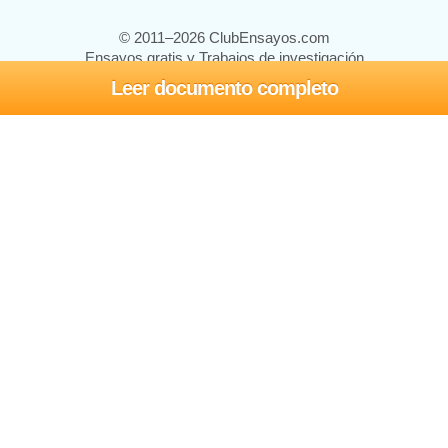
© 2011–2026 ClubEnsayos.com
Ensayos gratis y Trabajos de investigación
Leer documento completo
Ensayos y trabajos
Registrarse
Iniciar sesión
Ayuda
Contáctenos
Mapa del sitio
Política de privacidad
Términos de servicio