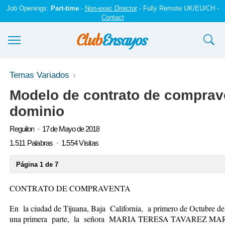
Job Openings:
Part-time
-
Non-exec Director
- Fully Remote UK/EU/CH -
Contact
Ensayos y trabajos
Temas Variados
Modelo de contrato de comprav
Registrarse
dominio
Iniciar sesión
Reguilon
17 de Mayo de 2018
Contáctenos
1.511 Palabras
1.554 Visitas
Página 1 de 7
CONTRATO DE COMPRAVENTA
En la ciudad de Tijuana, Baja California, a
primero de Octubre de
una primera parte, la señora
MARIA TERESA TAVAREZ MAR