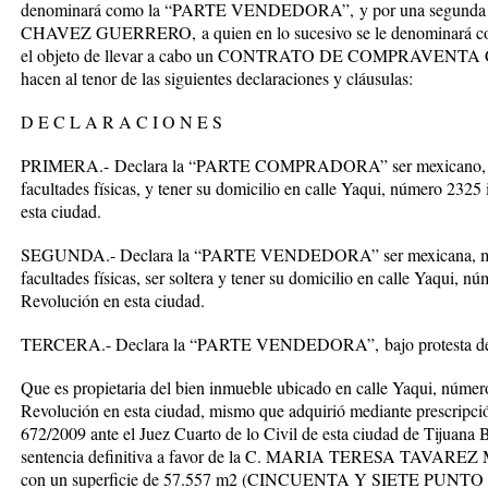
denominará como la
“PARTE VENDEDORA”,
y por una segunda 
CHAVEZ GUERRERO,
a quien en lo sucesivo se le denominará 
el objeto de llevar a cabo un
CONTRATO DE COMPRAVENTA 
hacen al tenor de las siguientes declaraciones y cláusulas:
D E C L A R A C I O N E S
PRIMERA
.-
Declara la “
PARTE COMPRADORA
” ser mexicano,
facultades físicas, y tener su domicilio en calle Yaqui, número 2325
esta ciudad.
SEGUNDA
.- Declara la “
PARTE VENDEDORA
” ser mexicana, 
facultades físicas, ser soltera y tener su domicilio en calle Yaqui, n
Revolución en esta ciudad.
TERCERA.-
Declara la
“PARTE VENDEDORA”,
bajo protesta d
Que es propietaria del bien inmueble ubicado en calle Yaqui, número
Revolución en esta ciudad, mismo que adquirió mediante prescripció
672/2009 ante el Juez Cuarto de lo Civil de esta ciudad de Tijuana Ba
sentencia definitiva a favor de la C.
MARIA TERESA TAVAREZ 
con un superficie de 57.557 m2 (CINCUENTA Y SIETE PU