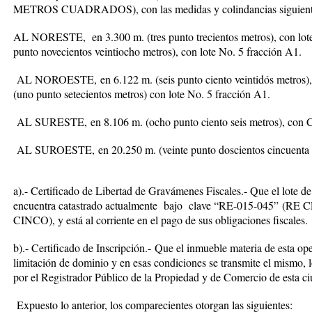
METROS CUADRADOS), con las medidas y colindancias siguient
AL NORESTE,
en 3.300 m. (tres punto trecientos metros), con lot
punto novecientos veintiocho metros), con lote No. 5 fracción A1.
AL NOROESTE,
en 6.122 m. (seis punto ciento veintidós metros)
(uno punto setecientos metros) con lote No. 5 fracción A1.
AL SURESTE,
en 8.106 m. (ocho punto ciento seis metros), con 
AL SUROESTE,
en 20.250 m. (veinte punto doscientos cincuenta m
a).- Certificado de Libertad de Gravámenes Fiscales.-
Que el lote de
encuentra catastrado actualmente bajo clave
“RE-015-045”
(RE 
CINCO)
, y está al corriente en el pago de sus obligaciones fiscales.
b).- Certificado de Inscripción.-
Que el inmueble materia de esta op
limitación de dominio y en esas condiciones se transmite el mismo, l
por el Registrador Público de la Propiedad y de Comercio de esta ci
Expuesto lo anterior, los comparecientes otorgan las siguientes: