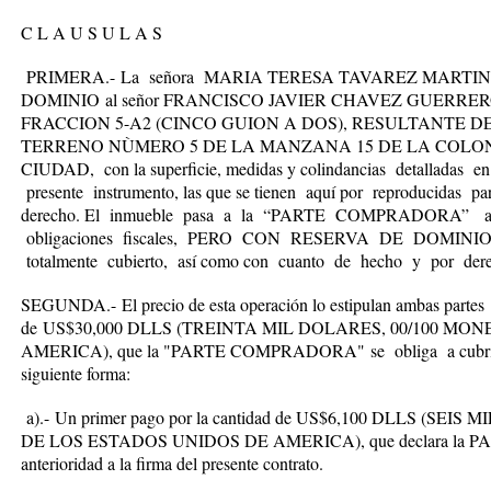
C L A U S U L A S
PRIMERA.-
La señora
MARIA TERESA TAVAREZ MARTIN
DOMINIO
al señor
FRANCISCO JAVIER CHAVEZ GUERRER
FRACCION 5-A2 (CINCO GUION A DOS), RESULTANTE D
TERRENO NÙMERO 5 DE LA MANZANA 15 DE LA COLO
CIUDAD,
con la superficie, medidas y colindancias detalladas 
presente instrumento, las que se tienen aquí por reproducidas par
derecho. El inmueble pasa a la
“PARTE COMPRADORA”
al
obligaciones fiscales,
PERO CON RESERVA DE DOMINI
totalmente cubierto, así como con cuanto de hecho y por 
SEGUNDA.-
El precio de esta operación lo estipulan ambas par
de
US$30,000 DLLS (TREINTA MIL DOLARES, 00/100 MO
AMERICA), que la "PARTE COMPRADORA"
se obliga a cub
siguiente forma:
a).-
Un primer pago por la cantidad de US
$6,100 DLLS (SEIS 
DE LOS ESTADOS UNIDOS DE AMERICA),
que declara la
P
anterioridad a la firma del presente contrato.