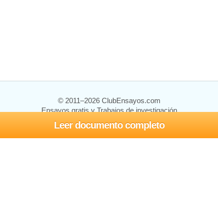
© 2011–2026 ClubEnsayos.com
Ensayos gratis y Trabajos de investigación
Leer documento completo
Ensayos y trabajos
Registrarse
Iniciar sesión
Ayuda
Contáctenos