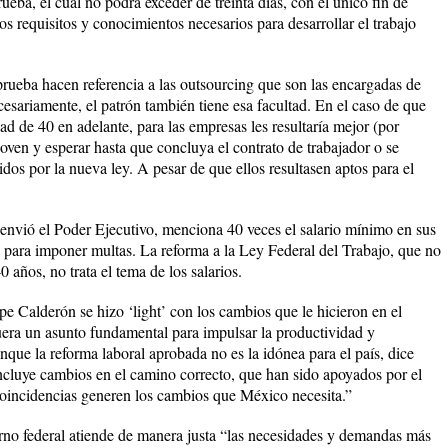
ueba, el cual no podrá exceder de treinta días, con el único fin de
os requisitos y conocimientos necesarios para desarrollar el trabajo
 prueba hacen referencia a las outsourcing que son las encargadas de
ecesariamente, el patrón también tiene esa facultad. En el caso de que
ad de 40 en adelante, para las empresas les resultaría mejor (por
joven y esperar hasta que concluya el contrato de trabajador o se
dos por la nueva ley. A pesar de que ellos resultasen aptos para el
o envió el Poder Ejecutivo, menciona 40 veces el salario mínimo en sus
 para imponer multas. La reforma a la Ley Federal del Trabajo, que no
años, no trata el tema de los salarios.
ipe Calderón se hizo ‘light’ con los cambios que le hicieron en el
era un asunto fundamental para impulsar la productividad y
unque la reforma laboral aprobada no es la idónea para el país, dice
luye cambios en el camino correcto, que han sido apoyados por el
coincidencias generen los cambios que México necesita.”
rno federal atiende de manera justa “las necesidades y demandas más