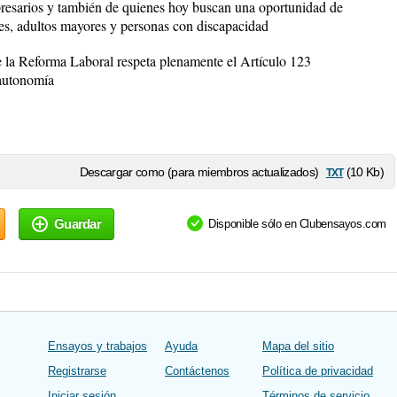
mpresarios y también de quienes hoy buscan una oportunidad de
es, adultos mayores y personas con discapacidad
e la Reforma Laboral respeta plenamente el Artículo 123
 autonomía
txt
Descargar como (para miembros actualizados)
(10 Kb)
Guardar
Disponible sólo en Clubensayos.com
Ensayos y trabajos
Ayuda
Mapa del sitio
Registrarse
Contáctenos
Política de privacidad
Iniciar sesión
Términos de servicio