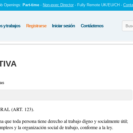
ob Openings:
Part-time
-
Non-exec Director
- Fully Remote UK/EU/CH -
Conta
 y trabajos
Registrarse
Iniciar sesión
Contáctenos
TIVA
tas
L (ART. 123).
a que toda persona tiene derecho al trabajo digno y socialmente útil;
mpleos y la organización social de trabajo, conforme a la ley.