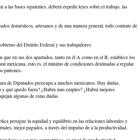
 a las bases siguientes, deberá expedir leyes sobre el trabajo, las
leados domésticos, artesanos y de una manera general, todo contrato de
obierno del Distrito Federal y sus trabajadores:
en que en sus dos apartados, tanto en él A como en el B, establece los
boral mexicana, esto es, el mínimo de condiciones destinadas a regular
os patrones.
mara de Diputados preocupa a muchos mexicanos. Hay dudas,
bó y qué quedó fuera? ¿Habrá más empleo? ¿Habrá mejores
spejan algunas de estas dudas.
lica persigue la equidad y equilibrio en las relaciones laborales y
ales, mejor pagados, a través del impulso de a la productividad.
abajadores a ser más competitivos, su nivel de productividad