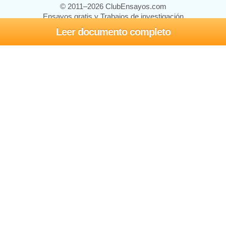
© 2011–2026 ClubEnsayos.com
Ensayos gratis y Trabajos de investigación
Leer documento completo
Ensayos y trabajos
Registrarse
Iniciar sesión
Ayuda
Contáctenos
Mapa del sitio
Política de privacidad
Términos de servicio