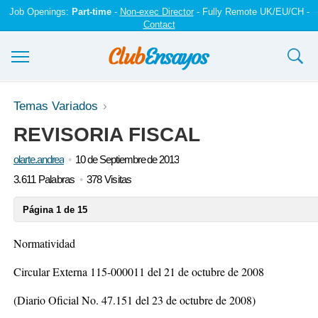
Job Openings:
Part-time
-
Non-exec Director
- Fully Remote UK/EU/CH -
Contact
Ensayos y trabajos
Temas Variados
REVISORIA FISCAL
Registrarse
olarte.andrea
10 de Septiembre de 2013
Iniciar sesión
3.611 Palabras
378 Visitas
Contáctenos
Página 1 de 15
Normatividad
Circular Externa 115-000011 del 21 de octubre de 2008
(Diario Oficial No. 47.151 del 23 de octubre de 2008)