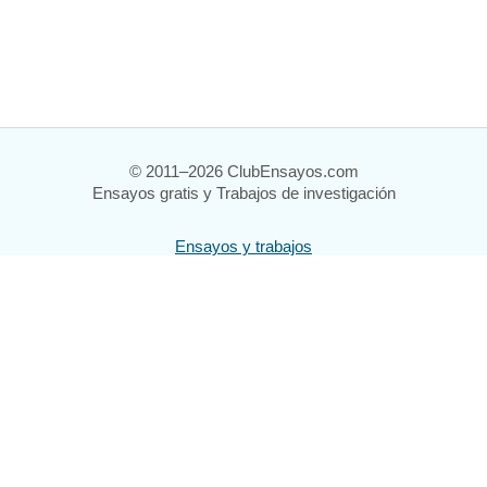
© 2011–2026 ClubEnsayos.com
Ensayos gratis y Trabajos de investigación
Ensayos y trabajos
Registrarse
Iniciar sesión
Ayuda
Contáctenos
Mapa del sitio