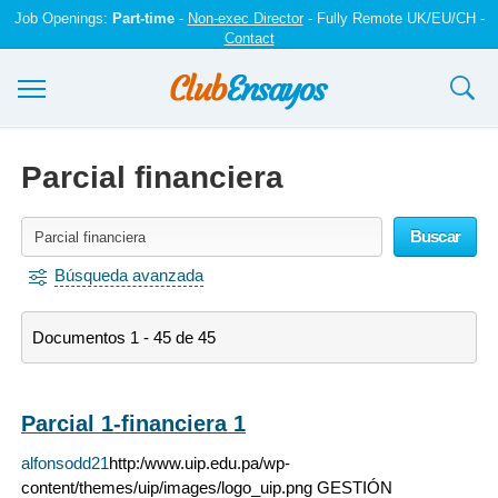
Job Openings:
Part-time
-
Non-exec Director
- Fully Remote UK/EU/CH -
Contact
Ensayos y trabajos
Parcial financiera
Registrarse
Buscar
Iniciar sesión
Búsqueda avanzada
Contáctenos
Documentos 1 - 45 de 45
Parcial 1-financiera 1
alfonsodd21
http:/www.uip.edu.pa/wp-
content/themes/uip/images/logo_uip.png GESTIÓN