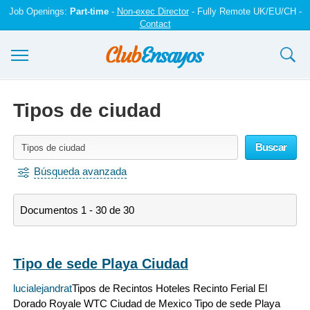
Job Openings:
Part-time
-
Non-exec Director
- Fully Remote UK/EU/CH -
Contact
Ensayos y trabajos
Tipos de ciudad
Registrarse
Buscar
Iniciar sesión
Búsqueda avanzada
Contáctenos
Documentos 1 - 30 de 30
Tipo de sede Playa Ciudad
lucialejandrat
Tipos de Recintos Hoteles Recinto Ferial El
Dorado Royale WTC Ciudad de Mexico Tipo de sede Playa