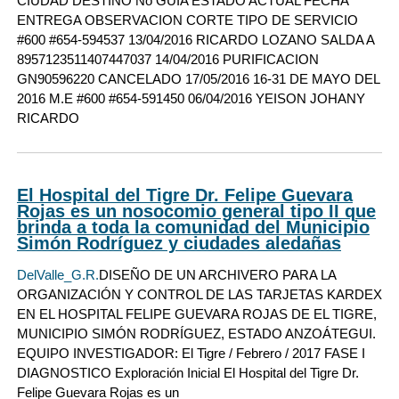
CIUDAD DESTINO No GUIA ESTADO ACTUAL FECHA
ENTREGA OBSERVACION CORTE TIPO DE SERVICIO
#600 #654-594537 13/04/2016 RICARDO LOZANO SALDA A
8957123511407447037 14/04/2016 PURIFICACION
GN90596220 CANCELADO 17/05/2016 16-31 DE MAYO DEL
2016 M.E #600 #654-591450 06/04/2016 YEISON JOHANY
RICARDO
El Hospital del Tigre Dr. Felipe Guevara
Rojas es un nosocomio general tipo II que
brinda a toda la comunidad del Municipio
Simón Rodríguez y ciudades aledañas
DelValle_G.R.
DISEÑO DE UN ARCHIVERO PARA LA
ORGANIZACIÓN Y CONTROL DE LAS TARJETAS KARDEX
EN EL HOSPITAL FELIPE GUEVARA ROJAS DE EL TIGRE,
MUNICIPIO SIMÓN RODRÍGUEZ, ESTADO ANZOÁTEGUI.
EQUIPO INVESTIGADOR: El Tigre / Febrero / 2017 FASE I
DIAGNOSTICO Exploración Inicial El Hospital del Tigre Dr.
Felipe Guevara Rojas es un