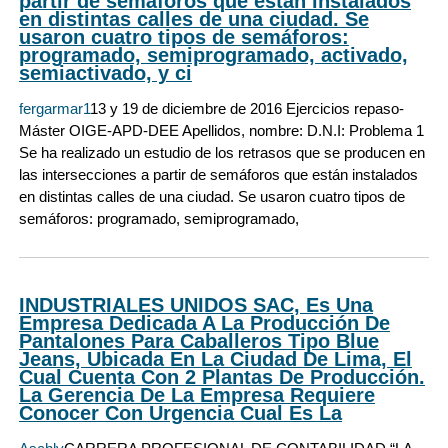
partir de semáforos que están instalados
en distintas calles de una ciudad. Se
usaron cuatro tipos de semáforos:
programado, semiprogramado, activado,
semiactivado, y ci
fergarmar1
13 y 19 de diciembre de 2016 Ejercicios repaso-
Máster OIGE-APD-DEE Apellidos, nombre: D.N.I: Problema 1
Se ha realizado un estudio de los retrasos que se producen en
las intersecciones a partir de semáforos que están instalados
en distintas calles de una ciudad. Se usaron cuatro tipos de
semáforos: programado, semiprogramado,
INDUSTRIALES UNIDOS SAC, Es Una
Empresa Dedicada A La Producción De
Pantalones Para Caballeros Tipo Blue
Jeans, Ubicada En La Ciudad De Lima, El
Cual Cuenta Con 2 Plantas De Producción.
La Gerencia De La Empresa Requiere
Conocer Con Urgencia Cual Es La