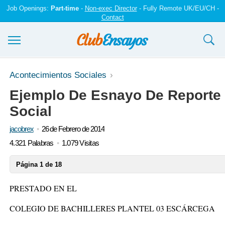
Job Openings:
Part-time
-
Non-exec Director
- Fully Remote UK/EU/CH -
Contact
Ensayos y trabajos
Acontecimientos Sociales
Ejemplo De Esnayo De Reporte 
Registrarse
Social
Iniciar sesión
jacobrex
26 de Febrero de 2014
Contáctenos
4.321 Palabras
1.079 Visitas
Página 1 de 18
PRESTADO EN EL
COLEGIO DE BACHILLERES PLANTEL 03 ESCÁRCEGA