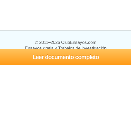
© 2011–2026 ClubEnsayos.com
Ensayos gratis y Trabajos de investigación
Leer documento completo
Ensayos y trabajos
Registrarse
Iniciar sesión
Ayuda
Contáctenos
Mapa del sitio
Política de privacidad