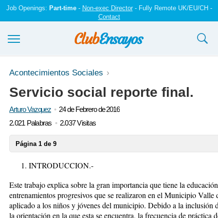
Job Openings:
Part-time
-
Non-exec Director
- Fully Remote UK/EU/CH -
Contact
Ensayos y trabajos
Acontecimientos Sociales
Servicio social reporte final.
Registrarse
Arturo Vazquez
24 de Febrero de 2016
Iniciar sesión
2.021 Palabras
2.037 Visitas
Contáctenos
Página 1 de 9
INTRODUCCION.-
Este trabajo explica sobre la gran importancia que tiene la educación
entrenamientos progresivos que se realizaron en el Municipio Valle
aplicado a los niños y jóvenes del municipio. Debido a la inclusión 
la orientación en la que esta se encuentra, la frecuencia de práctica