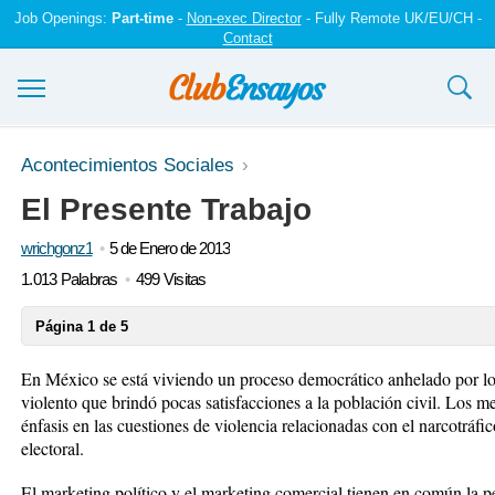
Job Openings:
Part-time
-
Non-exec Director
- Fully Remote UK/EU/CH -
Contact
Ensayos y trabajos
Acontecimientos Sociales
El Presente Trabajo
Registrarse
wrichgonz1
5 de Enero de 2013
Iniciar sesión
1.013 Palabras
499 Visitas
Contáctenos
Página 1 de 5
En México se está viviendo un proceso democrático anhelado por l
violento que brindó pocas satisfacciones a la población civil. Los
énfasis en las cuestiones de violencia relacionadas con el narcotráf
electoral.
El marketing político y el marketing comercial tienen en común la p