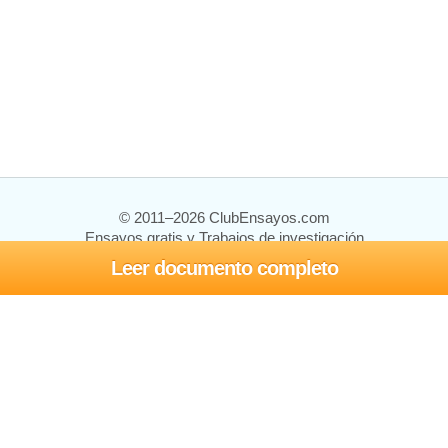
© 2011–2026 ClubEnsayos.com
Ensayos gratis y Trabajos de investigación
Leer documento completo
Ensayos y trabajos
Registrarse
Iniciar sesión
Ayuda
Contáctenos