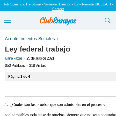
Job Openings:
Part-time
-
Non-exec Director
- Fully Remote UK/EU/CH -
Contact
Ensayos y trabajos
Acontecimientos Sociales
Ley federal trabajo
Registrarse
ivana kazas
29 de Julio de 2021
Iniciar sesión
950 Palabras
318 Visitas
Contáctenos
Página 1 de 4
1.- ¿Cuáles son las pruebas que son admisibles en el proceso?
son admisibles toda clase de pruebas, siempre que no sean contrarias