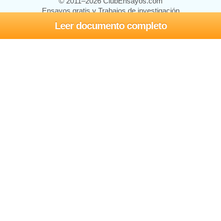
© 2011–2026 ClubEnsayos.com
Ensayos gratis y Trabajos de investigación
Leer documento completo
Ensayos y trabajos
Registrarse
Iniciar sesión
Ayuda
Contáctenos
Mapa del sitio
Política de privacidad
Términos de servicio