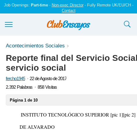
Job Openings:
Part-time
-
Non-exec Director
- Fully Remote UK/EU/CH -
Contact
Ensayos y trabajos
Acontecimientos Sociales
Reporte final del Servicio Socia
Registrarse
servicio social
Iniciar sesión
fercho1945
22 de Agosto de 2017
Contáctenos
2.392 Palabras
858 Visitas
Página 1 de 10
INSTITUTO TECNOLÓGICO SUPERIOR
[pic 1]
[pic 2]
DE ALVARADO