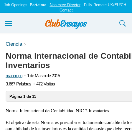
Job Openings:
Part-time
-
Non-exec Director
- Fully Remote UK/EU/CH -
Contact
Ensayos y trabajos
Ciencia
Norma Internacional de Contabi
Registrarse
Inventarios
Iniciar sesión
maricrupo
1 de Marzo de 2015
Contáctenos
3.667 Palabras
472 Visitas
Página 1 de 15
Norma Internacional de Contabilidad NIC 2 Inventarios
El objetivo de esta Norma es prescribir el tratamiento contable de l
contabilidad de los inventarios es la cantidad de costo que debe rec