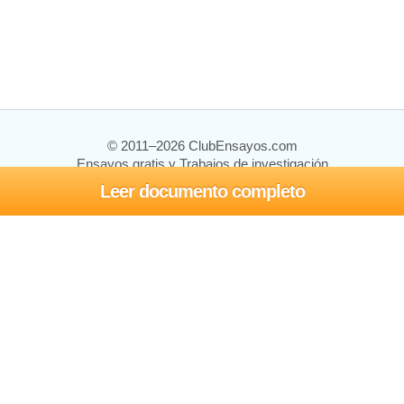
© 2011–2026 ClubEnsayos.com
Ensayos gratis y Trabajos de investigación
Leer documento completo
Ensayos y trabajos
Registrarse
Iniciar sesión
Ayuda
Contáctenos
Mapa del sitio