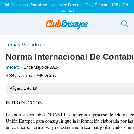
Job Openings:
Part-time
-
Non-exec Director
- Fully Remote UK/EU/CH -
Contact
Ensayos y trabajos
Temas Variados
Norma Internacional De Contabi
Registrarse
mecero
17 de Mayo de 2015
Iniciar sesión
4.285 Palabras
545 Visitas
Contáctenos
Página 1 de 18
INTRODUCCION
Las normas contables NIC/NIIF se refieren al proceso de reforma co
Unión Europea para conseguir que la información elaborada por las 
único cuerpo normativo y de esta manera sea más globalizado y univ