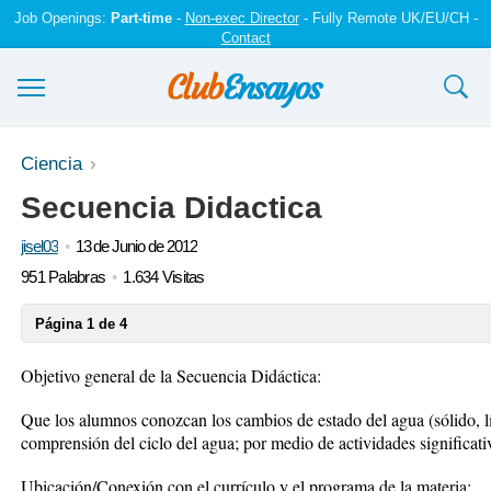
Job Openings:
Part-time
-
Non-exec Director
- Fully Remote UK/EU/CH -
Contact
Ensayos y trabajos
Ciencia
Secuencia Didactica
Registrarse
jisel03
13 de Junio de 2012
Iniciar sesión
951 Palabras
1.634 Visitas
Contáctenos
Página 1 de 4
Objetivo general de la Secuencia Didáctica:
Que los alumnos conozcan los cambios de estado del agua (sólido, lí
comprensión del ciclo del agua; por medio de actividades significati
Ubicación/Conexión con el currículo y el programa de la materia: