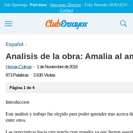
Job Openings:
Part-time
-
Non-exec Director
- Fully Remote UK/EU/CH -
Contact
Ensayos y trabajos
Español
Analisis de la obra: Amalia al 
Registrarse
Hernan Colman
1 de Noviembre de 2018
Iniciar sesión
873 Palabras
3.630 Visitas
Contáctenos
Página 1 de 4
Introduccion
Este análisis y trabajo fue elegido para poder aprender mas acerca de l
entre otros.
Las expectativas hacia esta novela eran grandes ya que fueron sugeri