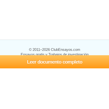
© 2011–2026 ClubEnsayos.com
Ensayos gratis y Trabajos de investigación
Leer documento completo
Ensayos y trabajos
Registrarse
Iniciar sesión
Ayuda
Contáctenos