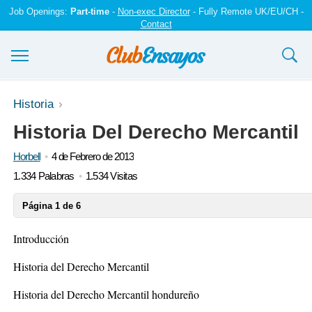
Job Openings:
Part-time
-
Non-exec Director
- Fully Remote UK/EU/CH -
Contact
Ensayos y trabajos
Historia
Historia Del Derecho Mercantil
Registrarse
Horbell
4 de Febrero de 2013
Iniciar sesión
1.334 Palabras
1.534 Visitas
Contáctenos
Página 1 de 6
Introducción
Historia del Derecho Mercantil
Historia del Derecho Mercantil hondureño