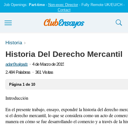
Job Openings:
Part-time
-
Non-exec Director
- Fully Remote UK/EU/CH -
Contact
Ensayos y trabajos
Historia
Historia Del Derecho Mercantil
Registrarse
adan9salgado
4 de Marzo de 2015
Iniciar sesión
2.484 Palabras
361 Visitas
Contáctenos
Página 1 de 10
Introducción
En el presente trabajo, ensayo, expondré la historia del derecho mer
si el derecho mercantil, lo que se considera como un acto de comerci
manera en cómo se fue desarrollando el comercio y a través de la his