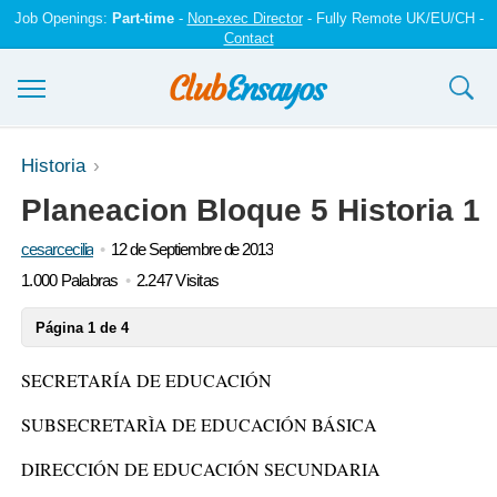
Job Openings:
Part-time
-
Non-exec Director
- Fully Remote UK/EU/CH -
Contact
Ensayos y trabajos
Historia
Planeacion Bloque 5 Historia 1
Registrarse
cesarcecilia
12 de Septiembre de 2013
Iniciar sesión
1.000 Palabras
2.247 Visitas
Contáctenos
Página 1 de 4
SECRETARÍA DE EDUCACIÓN
SUBSECRETARÌA DE EDUCACIÓN BÁSICA
DIRECCIÓN DE EDUCACIÓN SECUNDARIA