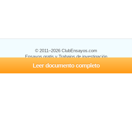
© 2011–2026 ClubEnsayos.com
Ensayos gratis y Trabajos de investigación
Leer documento completo
Ensayos y trabajos
Registrarse
Iniciar sesión
Ayuda
Contáctenos
Mapa del sitio