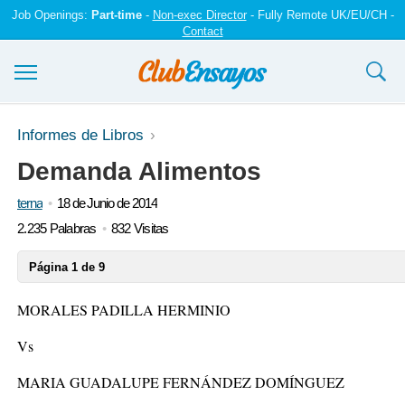
Job Openings:
Part-time
-
Non-exec Director
- Fully Remote UK/EU/CH -
Contact
Ensayos y trabajos
Informes de Libros
Demanda Alimentos
Registrarse
terna
18 de Junio de 2014
Iniciar sesión
2.235 Palabras
832 Visitas
Contáctenos
Página 1 de 9
MORALES PADILLA HERMINIO
Vs
MARIA GUADALUPE FERNÁNDEZ DOMÍNGUEZ