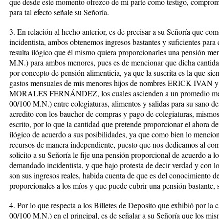
que desde este momento ofrezco de mi parte como testigo, comprome
para tal efecto señale su Señoría.
3. En relación al hecho anterior, es de precisar a su Señoría que 
incidentista, ambos obtenemos ingresos bastantes y suficientes para 
resulta ilógico que él mismo quiera proporcionarles una pensión me
M.N.) para ambos menores, pues es de mencionar que dicha cantidad r
por concepto de pensión alimenticia, ya que la suscrita es la que si
gastos mensuales de mis menores hijos de nombres ERICK IVAN
MORALES FERNÁNDEZ, los cuales ascienden a un promedio mensu
00/100 M.N.) entre colegiaturas, alimentos y salidas para su sano des
acredito con los baucher de compras y pago de colegiaturas, mismos
escrito, por lo que la cantidad que pretende proporcionar el ahora de
ilógico de acuerdo a sus posibilidades, ya que como bien lo mencio
recursos de manera independiente, puesto que nos dedicamos al come
solicito a su Señoría le fije una pensión proporcional de acuerdo a 
demandado incidentista, y que bajo protesta de decir verdad y con l
son sus ingresos reales, habida cuenta de que es del conocimiento de
proporcionales a los míos y que puede cubrir una pensión bastante, s
4. Por lo que respecta a los Billetes de Deposito que exhibió por la
00/100 M.N.) en el principal, es de señalar a su Señoría que los mi