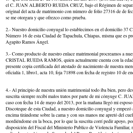
el C. JUAN ALBERTO RUEDA CRUZ, bajo el Régimen de separación
original del acta de matrimonio con número de folio 27316 de de f
se me otorgara y que ofrezco como prueba.
2.- Nuestro domicilio conyugal lo establecimos en el domicilio 37 C
Número 16 de esta Ciudad de Tapachula, Chiapas, misma que es pr
Agapito Ramos Ángel.
3.- Como producto de nuestro enlace matrimonial procreamos a n
CRISTAL RUEDA RAMOS, quien actualmente cuenta con la edad de
presente copia certificada del atestado de nacimiento de nuestra me
oficialía 1, libro1, acta 10, foja 71898 con fecha de registro 10 de e
4.- Al principio de nuestra unión matrimonial todo iba bien, pero 
suscrita siempre recibí malos tratos por parte de mi cónyuge 
caso con fecha 14 de mayo del 2013, por la mañana llegó mi esposo 
Discoteque de esta Ciudad, a nuestro domicilio conyugal y empezó a
encima tirándome sobre la cama y con sus manos me apretó del cue
mordiéndome en la boca, por lo que la suscrita corrí pedir apoyo, po
disposición del Fiscal del Ministerio Publico de Violencia Familiar