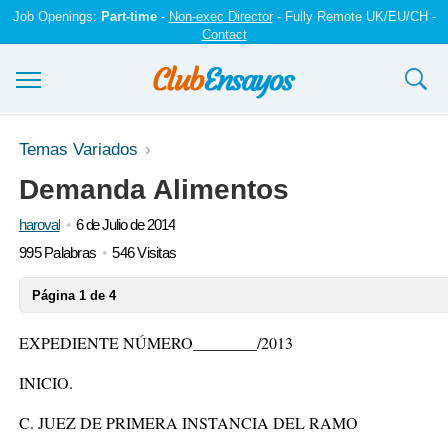
Job Openings:
Part-time
-
Non-exec Director
- Fully Remote UK/EU/CH -
Contact
Ensayos y trabajos
Temas Variados
Demanda Alimentos
Registrarse
haroval
6 de Julio de 2014
Iniciar sesión
995 Palabras
546 Visitas
Contáctenos
Página 1 de 4
EXPEDIENTE NÚMERO________/2013
INICIO.
C. JUEZ DE PRIMERA INSTANCIA DEL RAMO