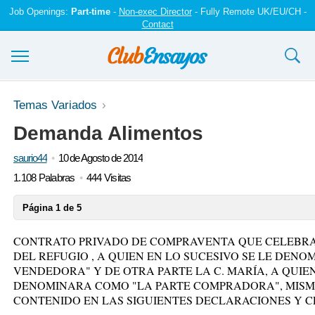
Job Openings:
Part-time
-
Non-exec Director
- Fully Remote UK/EU/CH -
Contact
Ensayos y trabajos
Temas Variados
Demanda Alimentos
Registrarse
saurio44
10 de Agosto de 2014
Iniciar sesión
1.108 Palabras
444 Visitas
Contáctenos
Página 1 de 5
CONTRATO PRIVADO DE COMPRAVENTA QUE CELEBRAN
DEL REFUGIO , A QUIEN EN LO SUCESIVO SE LE DEN
VENDEDORA" Y DE OTRA PARTE LA C. MARÍA, A QUIEN
DENOMINARA COMO "LA PARTE COMPRADORA", MISM
CONTENIDO EN LAS SIGUIENTES DECLARACIONES Y 