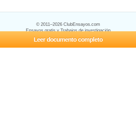
© 2011–2026 ClubEnsayos.com
Ensayos gratis y Trabajos de investigación
Leer documento completo
Ensayos y trabajos
Registrarse
Iniciar sesión
Ayuda
Contáctenos
Mapa del sitio
Política de privacidad
Términos de servicio