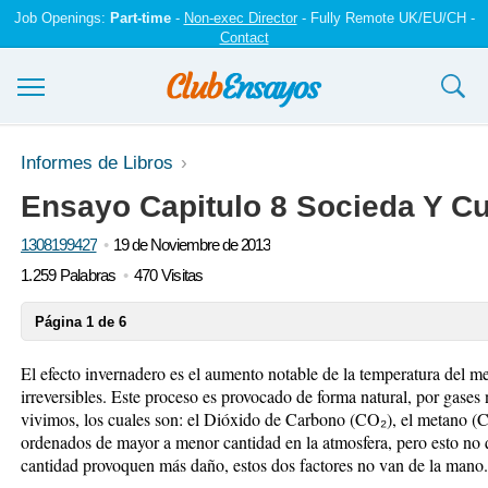
Job Openings:
Part-time
-
Non-exec Director
- Fully Remote UK/EU/CH -
Contact
Ensayos y trabajos
Informes de Libros
Ensayo Capitulo 8 Socieda Y Cu
Registrarse
1308199427
19 de Noviembre de 2013
Iniciar sesión
1.259 Palabras
470 Visitas
Contáctenos
Página 1 de 6
El efecto invernadero es el aumento notable de la temperatura del 
irreversibles. Este proceso es provocado de forma natural, por gases
vivimos, los cuales son: el Dióxido de Carbono (CO₂), el metano (C
ordenados de mayor a menor cantidad en la atmosfera, pero esto no 
cantidad provoquen más daño, estos dos factores no van de la mano.