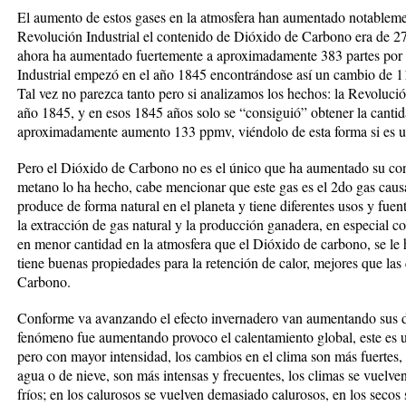
El aumento de estos gases en la atmosfera han aumentado notablemen
Revolución Industrial el contenido de Dióxido de Carbono era de 2
ahora ha aumentado fuertemente a aproximadamente 383 partes por 
Industrial empezó en el año 1845 encontrándose así un cambio de
Tal vez no parezca tanto pero si analizamos los hechos: la Revoluci
año 1845, y en esos 1845 años solo se “consiguió” obtener la canti
aproximadamente aumento 133 ppmv, viéndolo de esta forma si es 
Pero el Dióxido de Carbono no es el único que ha aumentado su con
metano lo ha hecho, cabe mencionar que este gas es el 2do gas causa
produce de forma natural en el planeta y tiene diferentes usos y fue
la extracción de gas natural y la producción ganadera, en especial 
en menor cantidad en la atmosfera que el Dióxido de carbono, se le 
tiene buenas propiedades para la retención de calor, mejores que la
Carbono.
Conforme va avanzando el efecto invernadero van aumentando sus d
fenómeno fue aumentando provoco el calentamiento global, este es 
pero con mayor intensidad, los cambios en el clima son más fuertes, 
agua o de nieve, son más intensas y frecuentes, los climas se vuelve
fríos; en los calurosos se vuelven demasiado calurosos, en los secos