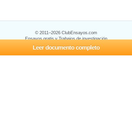
© 2011–2026 ClubEnsayos.com
Ensayos gratis y Trabajos de investigación
Leer documento completo
Ensayos y trabajos
Registrarse
Iniciar sesión
Ayuda
Contáctenos
Mapa del sitio
Política de privacidad
Términos de servicio