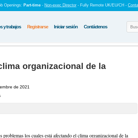
ob Openings:
Part-time
-
Non-exec Director
- Fully Remote UK/EU/CH -
Conta
 y trabajos
Registrarse
Iniciar sesión
Contáctenos
ima organizacional de la
iembre de 2021
s
s problemas los cuales está afectando el clima organizacional de la