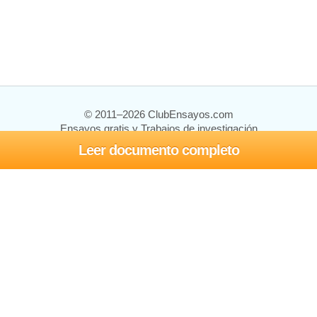
© 2011–2026 ClubEnsayos.com
Ensayos gratis y Trabajos de investigación
Leer documento completo
Ensayos y trabajos
Registrarse
Iniciar sesión
Ayuda
Contáctenos
Mapa del sitio