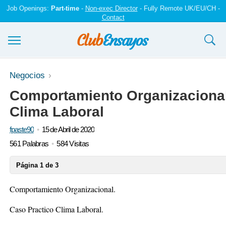
Job Openings:
Part-time
-
Non-exec Director
- Fully Remote UK/EU/CH -
Contact
Ensayos y trabajos
Negocios
Comportamiento Organizacional
Registrarse
Clima Laboral
Iniciar sesión
fpaste90
15 de Abril de 2020
Contáctenos
561 Palabras
584 Visitas
Página 1 de 3
Comportamiento Organizacional.
Caso Practico Clima Laboral.