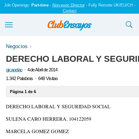
Job Openings:
Part-time
-
Non-exec Director
- Fully Remote UK/EU/CH -
Contact
Ensayos y trabajos
Negocios
DERECHO LABORAL Y SEGURI
Registrarse
gjcapelap
4 de Abril de 2014
Iniciar sesión
1.342 Palabras
648 Visitas
Contáctenos
Página 1 de 6
DERECHO LABORAL Y SEGURIDAD SOCIAL
SULENA CARO HERRERA. 104122059
MARCELA GOMEZ GOMEZ