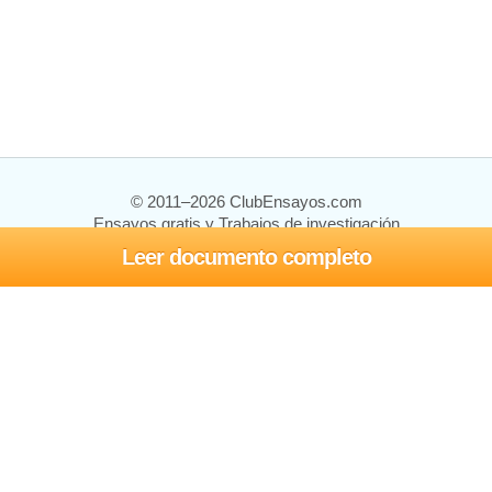
© 2011–2026 ClubEnsayos.com
Ensayos gratis y Trabajos de investigación
Leer documento completo
Ensayos y trabajos
Registrarse
Iniciar sesión
Ayuda
Contáctenos
Mapa del sitio