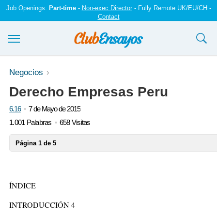
Job Openings:
Part-time
-
Non-exec Director
- Fully Remote UK/EU/CH -
Contact
Ensayos y trabajos
Negocios
Derecho Empresas Peru
Registrarse
6.16
7 de Mayo de 2015
Iniciar sesión
1.001 Palabras
658 Visitas
Contáctenos
Página 1 de 5
ÍNDICE
INTRODUCCIÓN 4