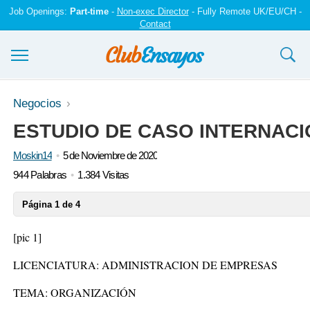
Job Openings:
Part-time
-
Non-exec Director
- Fully Remote UK/EU/CH -
Contact
Ensayos y trabajos
Negocios
ESTUDIO DE CASO INTERNACI
Registrarse
Moskin14
5 de Noviembre de 2020
Iniciar sesión
944 Palabras
1.384 Visitas
Contáctenos
Página 1 de 4
[pic 1]
LICENCIATURA: ADMINISTRACION DE EMPRESAS
TEMA: ORGANIZACIÓN