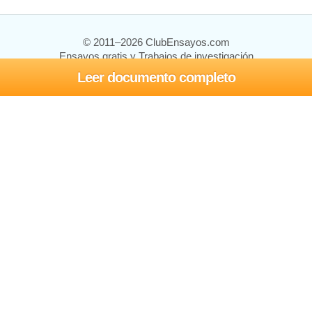
© 2011–2026 ClubEnsayos.com
Ensayos gratis y Trabajos de investigación
Leer documento completo
Ensayos y trabajos
Registrarse
Iniciar sesión
Ayuda
Contáctenos
Mapa del sitio
Política de privacidad
Términos de servicio