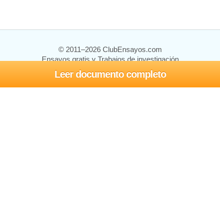
© 2011–2026 ClubEnsayos.com
Ensayos gratis y Trabajos de investigación
Leer documento completo
Ensayos y trabajos
Registrarse
Iniciar sesión
Ayuda
Contáctenos
Mapa del sitio
Política de privacidad
Términos de servicio